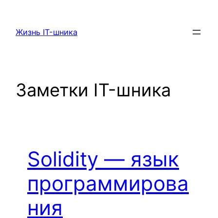
Перейти
к
Жизнь IT-шника
содержимому
Заметки IT-шника
Solidity — язык
программирова
ния