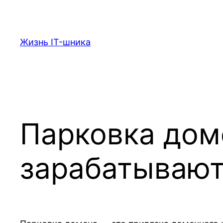
Перейти
к
содержимому
Жизнь IT-шника
Парковка доме
зарабатываю