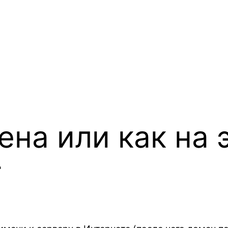
на или как на 
т