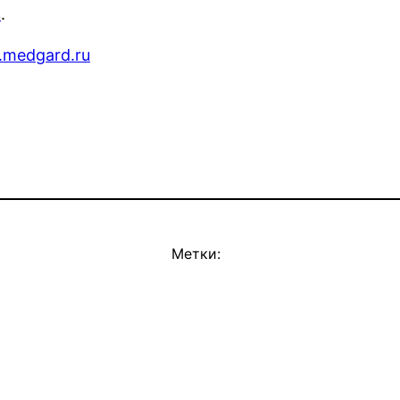
в
.
.medgard.ru
Метки: