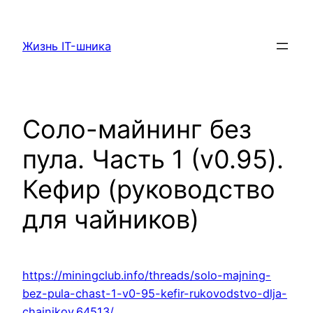
Перейти
к
Жизнь IT-шника
содержимому
Соло-майнинг без
пула. Часть 1 (v0.95).
Кефир (руководство
для чайников)
https://miningclub.info/threads/solo-majning-
bez-pula-chast-1-v0-95-kefir-rukovodstvo-dlja-
chajnikov.64513/