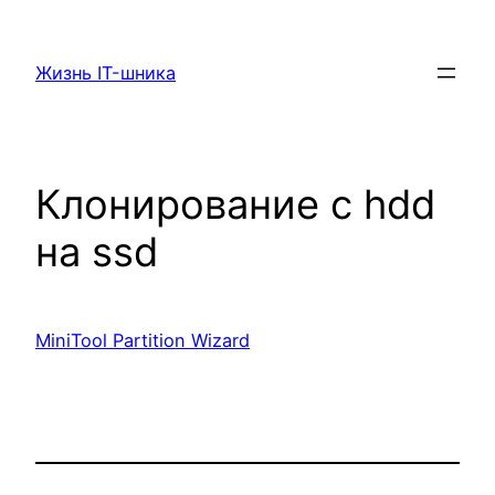
Перейти
к
Жизнь IT-шника
содержимому
Клонирование с hdd
на ssd
MiniTool Partition Wizard