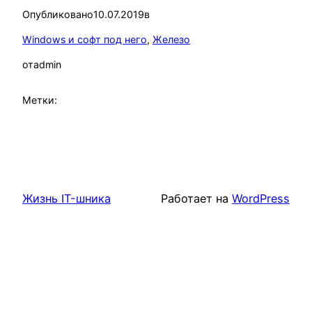
Опубликовано
10.07.2019
в
Windows и софт под него
, 
Железо
от
admin
Метки:
Жизнь IT-шника
Работает на
WordPress