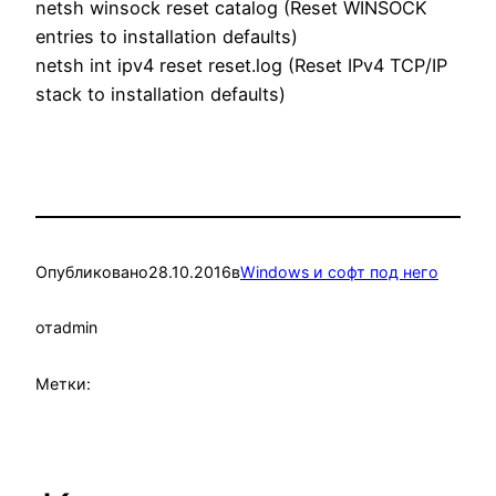
netsh winsock reset catalog (Reset WINSOCK
entries to installation defaults)
netsh int ipv4 reset reset.log (Reset IPv4 TCP/IP
stack to installation defaults)
Опубликовано
28.10.2016
в
Windows и софт под него
от
admin
Метки: